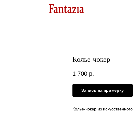
Колье-чокер
1 700
р.
Запись на примерку
Колье-чокер из искусственного