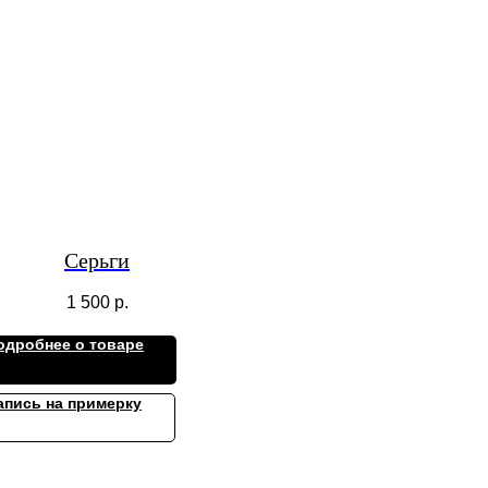
Серьги
1 500
р.
одробнее о товаре
апись на примерку