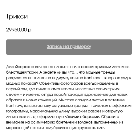
Трикси
29950,00
р.
Запись на примерку
Дизайнерское вечернее платье в пол с ассиметричным лифом из
блестящей ткани. А знаете ли вы, что… Что модные тренды
рождаются не только на подиуме, но и на front row – в первых рядах
модных показов? Объективы фотографов всегда нацелены в
первый ряд, где сидят знаменитости, известные своим ярким
стилем – и именно оттуда порой приходит вдохновение для новых
образов и новых коллекций. Мы тоже создали платье в эстетике
front row, взяв за основу актуальные тренды – трикотаж с эффектом
голограммы, максимальную длину, высокий разрез и открытую
линию декольте, оформленную лёгкими оборками. Обратите
внимание на асимметрию бретелей и воланов, выполненных из
мерцающей сетки и подчёркивающих хрупкость плеч.