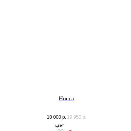
Нисса
10 000
р.
19 950
р.
цвет