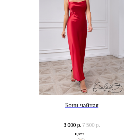
Бони чайная
3 000
р.
7 500
р.
цвет