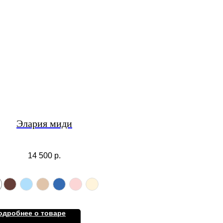
Элария миди
14 500
р.
одробнее о товаре