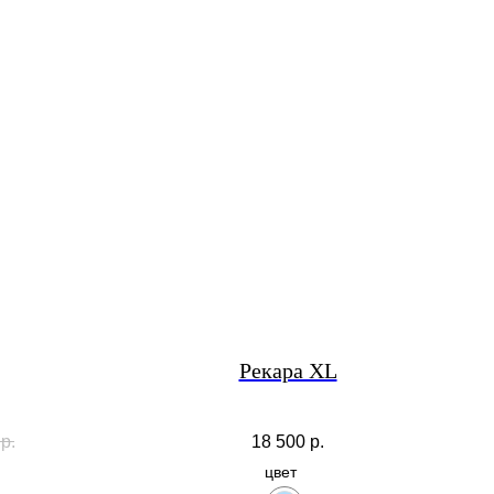
Рекара XL
р.
18 500
р.
цвет