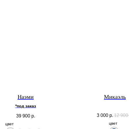
Наэми
Микаэль
*под заказ
3 000
р.
12 900
39 900
р.
цвет
цвет