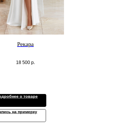
Рекара
18 500
р.
одробнее о товаре
апись на примерку