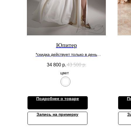
Юпитер
*скидка действует только в день
примерки
34 800
р.
43 500
р.
цвет
Подробнее о товаре
П
Запись на примерку
З