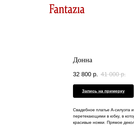
Донна
32 800
р.
41 000
р.
Запись на примерку
Свадебное платье А-силуэта и
перетекающими в юбку, в кото
красивые ножки. Прямое декол