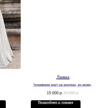
Лияна
*рукавчики идут на кнопках, их можно
снять
15 000
р.
33 000
р.
Подробнее о товаре