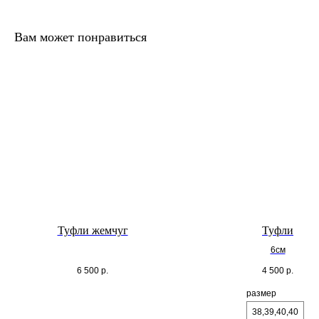
Вам может понравиться
Туфли жемчуг
Туфли
6см
6 500
р.
4 500
р.
размер
38,39,40,40