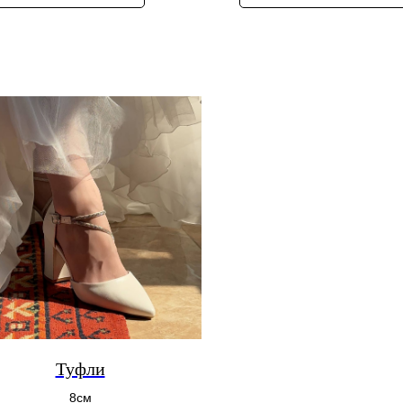
Туфли
8см