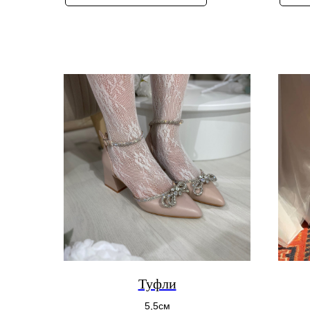
Туфли
5,5см