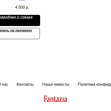
4 500
р.
одробнее о товаре
апись на примерку
 нас
Контакты
Наши невесты
Политика конфид