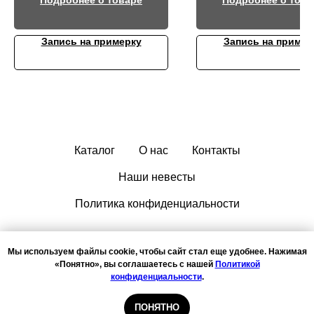
Подробнее о товаре
Подробнее о това
Запись на примерку
Запись на пример
Каталог
О нас
Контакты
Наши невесты
Политика конфиденциальности
Мы используем файлы cookie, чтобы сайт стал еще удобнее. Нажимая
«Понятно», вы соглашаетесь с нашей
Политикой
конфиденциальности
.
ООО "ФАНТАЗИЯ", ИНН: 1435237254, ОГРН: 1111435000643
Запись на примерку
ПОНЯТНО
© 2011-2026