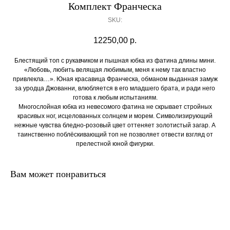
Комплект Франческа
SKU:
12250,00
р.
Блестящий топ с рукавчиком и пышная юбка из фатина длины мини.
«Любовь, любить велящая любимым, меня к нему так властно
привлекла…». Юная красавица Франческа, обманом выданная замуж
за уродца Джованни, влюбляется в его младшего брата, и ради него
готова к любым испытаниям.
Многослойная юбка из невесомого фатина не скрывает стройных
красивых ног, исцелованных солнцем и морем. Символизирующий
нежные чувства бледно-розовый цвет оттеняет золотистый загар. А
таинственно поблёскивающий топ не позволяет отвести взгляд от
прелестной юной фигурки.
Вам может понравиться