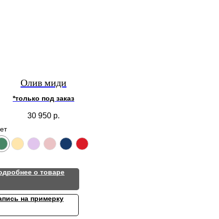
Олив миди
*только под заказ
30 950
р.
ет
одробнее о товаре
апись на примерку