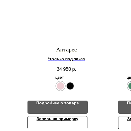
Антарес
*только под заказ
34 950
р.
цвет
цв
Подробнее о товаре
П
Запись на примерку
З