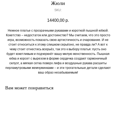
Жюли
SKU:
14400,00
р.
Нежное платье с прозрачными рукавами и короткой пышной юбкой.
Кокетство – недостаток или достоинство? Мы считаем, что это просто
игра, возможность показать свою артистичность и очарование. И не
стоит относиться к этому слишком серьёзно, не правда ли? А вот к
чему стоит отнестись всерьёз, так это к выбору платья: пусть оно
будет кокетливым и подчеркнёт вашу милую женственность. Пышная
юбка и корсет с вырезом в форме сердечка создают гармоничный
силуэт, а мягкая сетка поверх лифа и воздушные рукава расшиты
перламутровыми жемчужинками – и эти трогательные детали сделают
ваш образ незабываемым!
Вам может понравиться