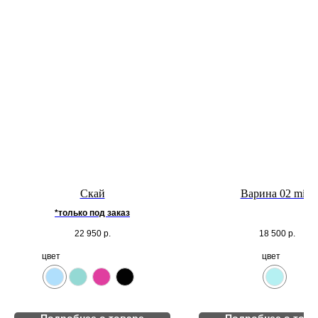
Скай
Варина 02 midi
*только под заказ
22 950
р.
18 500
р.
цвет
цвет