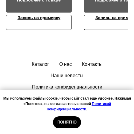
Подробнее о товаре
Подробнее о това
Запись на примерку
Запись на пример
Каталог
О нас
Контакты
Наши невесты
Политика конфиденциальности
Мы используем файлы cookie, чтобы сайт стал еще удобнее. Нажимая
«Понятно», вы соглашаетесь с нашей
Политикой
конфиденциальности
.
ООО "ФАНТАЗИЯ", ИНН: 1435237254, ОГРН: 1111435000643
Запись на примерку
ПОНЯТНО
© 2011-2026