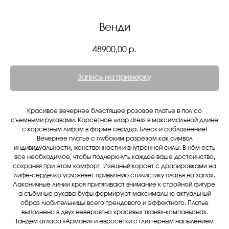
Венди
48900,00
р.
Запись на примерку
Красивое вечернее блестящее розовое платье в пол со
съемными рукавами. Корсетное wrap dress в максимальной длине
с корсетным лифом в форме сердца. Блеск и соблазнение!
Вечернее платье с глубоким разрезом как символ
индивидуальности, женственности и внутренней силы. В нём есть
все необходимое, чтобы подчеркнуть каждое ваше достоинство,
сохраняя при этом комфорт. Изящный корсет с драпировками на
лифе-сердечко усложняет привычную стилистику платья на запах.
Лаконичные линии кроя притягивают внимание к стройной фигуре,
а съёмные рукава-буфы формируют максимально актуальный
образ любительницы всего трендового и эффектного. Платье
выполнено в двух невероятно красивых тканях-компаньонах.
Тандем атласа «Армани» и евросетки с глиттерным напылением