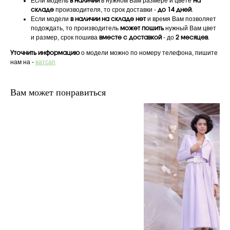
Если модель
в нужном Вам размере и цвете
в наличии
на
производителя, то срок доставки -
.
складе
до 14 дней
Если модели
и время Вам позволяет
в наличии на складе нет
подождать, то производитель
нужный Вам цвет
может пошить
и размер, срок пошива
- до
.
вместе с доставкой
2 месяцев
о модели можно по номеру телефона, пишите
Уточнить информацию
нам на -
ватсап
Вам может понравиться