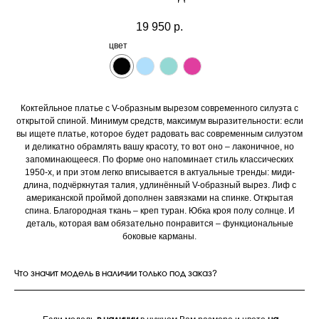
19 950
р.
цвет
Коктейльное платье с V-образным вырезом современного силуэта с
открытой спиной. Минимум средств, максимум выразительности: если
вы ищете платье, которое будет радовать вас современным силуэтом
и деликатно обрамлять вашу красоту, то вот оно – лаконичное, но
запоминающееся. По форме оно напоминает стиль классических
1950-х, и при этом легко вписывается в актуальные тренды: миди-
длина, подчёркнутая талия, удлинённый V-образный вырез. Лиф с
американской проймой дополнен завязками на спинке. Открытая
спина. Благородная ткань – креп туран. Юбка кроя полу солнце. И
деталь, которая вам обязательно понравится – функциональные
боковые карманы.
Что значит модель в наличии только под заказ?